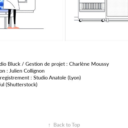
udio Bluck / Gestion de projet : Charlène Moussy
n : Julien Collignon
nregistrement : Studio Anatole (Lyon)
ful (Shutterstock)
↑
Back to Top