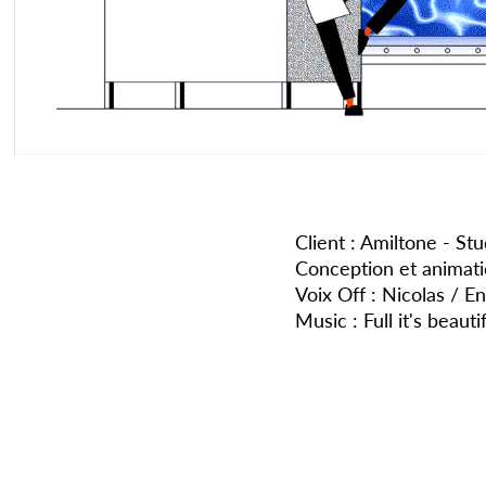
Client : Amiltone - St
Conception et animatio
Voix Off : Nicolas / E
Music : Full it's beauti