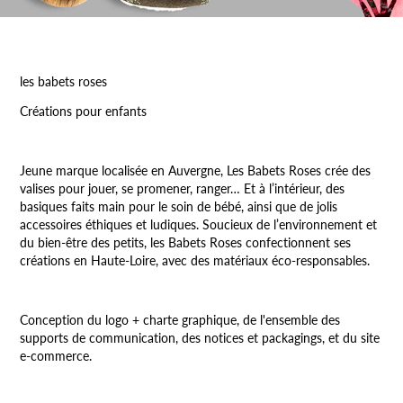
les babets roses
Créations pour enfants
Jeune marque localisée en Auvergne, Les Babets Roses crée des
valises pour jouer, se promener, ranger… Et à l’intérieur, des
basiques faits main pour le soin de bébé, ainsi que de jolis
accessoires éthiques et ludiques. Soucieux de l’environnement et
du bien-être des petits, les Babets Roses confectionnent ses
créations en Haute-Loire, avec des matériaux éco-responsables.
Conception du logo + charte graphique, de l'ensemble des
supports de communication, des notices et packagings, et du site
e-commerce.