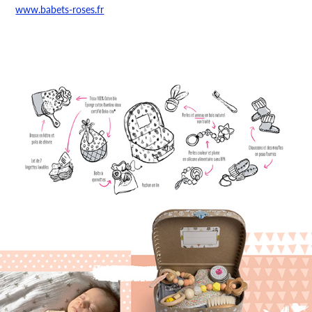
www.babets-roses.fr